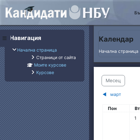
Прескочи на основнот
Бъ
Блокове
Прескочи Навигация
Навигация
Календар
Страничен панел
Начална страница
Начална страница
Страници от сайта
Моите курсове
Курсове
Месец
◀︎
март
Понеделник
вт
Пон
Вт
Няма
1