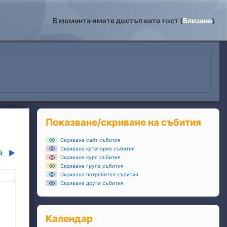
В момента имате достъп като гост (
Влизане
)
Блокове
Прескочи Показване/скриване на събития
Показване/скриване на събития
Скриване сайт събития
Скриване категория събития
й
▶︎
Скриване курс събития
Скриване група събития
ля
Скриване потребител събития
Скриване други събития
та, 5 април
ъбития, неделя, 6 април
Прескочи Календар
Календар