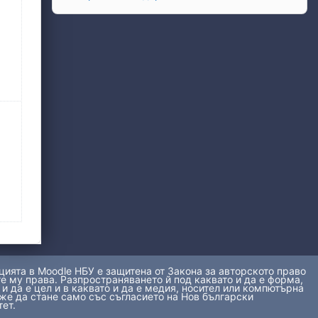
ията в Moodle НБУ е защитена от Закона за авторското право
е му права. Разпространяването й под каквато и да е форма,
 и да е цел и в каквато и да е медия, носител или компютърна
же да стане само със съгласието на Нов български
ет.