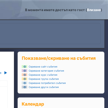
В момента имате достъп като гост (
Влизане
)
Блокове
Прескочи Показване/скриване на събития
Показване/скриване на събития
Скриване сайт събития
Скриване категория събития
и
▶︎
Скриване курс събития
Скриване група събития
ля
Скриване потребител събития
Скриване други събития
та, 3 май
ъбития, неделя, 4 май
Прескочи Календар
Календар