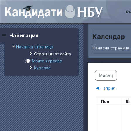
Прескочи на основнот
Бъ
Блокове
Прескочи Навигация
Навигация
Календар
Страничен панел
Начална страница
Начална страница
Страници от сайта
Моите курсове
Курсове
Месец
◀︎
април
Понеделник
вт
Пон
Вт