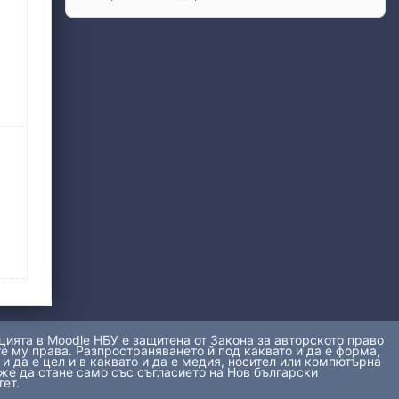
та, 31 май
ията в Moodle НБУ е защитена от Закона за авторското право
е му права. Разпространяването й под каквато и да е форма,
 и да е цел и в каквато и да е медия, носител или компютърна
же да стане само със съгласието на Нов български
ет.