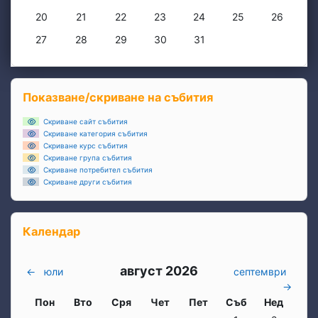
Няма събития, понеделник, 20 октомври
Няма събития, вторник, 21 октомври
Няма събития, сряда, 22 октомври
Няма събития, четвъртък, 23 окт
Няма събития, петък, 24 
Няма събития, съб
Няма съби
20
21
22
23
24
25
26
Няма събития, понеделник, 27 октомври
Няма събития, вторник, 28 октомври
Няма събития, сряда, 29 октомври
Няма събития, четвъртък, 30 окт
Няма събития, петък, 31 
27
28
29
30
31
Блокове
Прескочи Показване/скриване на събития
Показване/скриване на събития
Скриване сайт събития
Скриване категория събития
Скриване курс събития
Скриване група събития
Скриване потребител събития
Скриване други събития
Прескочи Календар
Календар
август 2026
←
юли
септември
→
Понеделник
вторник
Сряда
четвъртък
петък
събота
неделя
Пон
Вто
Сря
Чет
Пет
Съб
Нед
Няма събития, събо
Няма събит