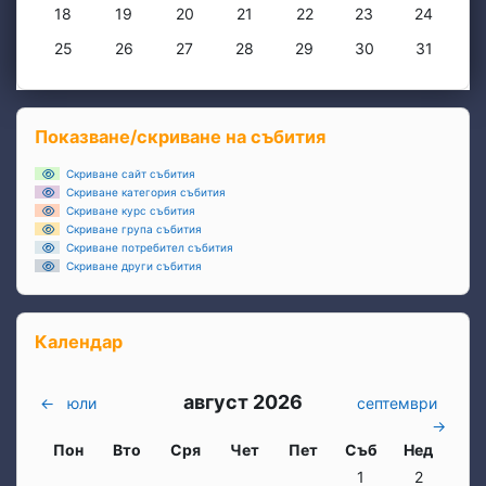
Няма събития, понеделник, 18 май
Няма събития, вторник, 19 май
Няма събития, сряда, 20 май
Няма събития, четвъртък, 21 май
Няма събития, петък, 22 
Няма събития, съб
Няма съби
18
19
20
21
22
23
24
Няма събития, понеделник, 25 май
Няма събития, вторник, 26 май
Няма събития, сряда, 27 май
Няма събития, четвъртък, 28 май
Няма събития, петък, 29 
Няма събития, съб
Няма съби
25
26
27
28
29
30
31
Блокове
Прескочи Показване/скриване на събития
Показване/скриване на събития
Скриване сайт събития
Скриване категория събития
Скриване курс събития
Скриване група събития
Скриване потребител събития
Скриване други събития
Прескочи Календар
Календар
август 2026
←
юли
септември
→
Понеделник
вторник
Сряда
четвъртък
петък
събота
неделя
Пон
Вто
Сря
Чет
Пет
Съб
Нед
Няма събития, събо
Няма събит
1
2