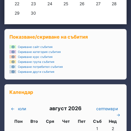
Няма събития, понеделник, 22 юни
Няма събития, вторник, 23 юни
Няма събития, сряда, 24 юни
Няма събития, четвъртък, 25 юни
Няма събития, петък, 26 
Няма събития, съб
Няма съби
22
23
24
25
26
27
28
Няма събития, понеделник, 29 юни
Няма събития, вторник, 30 юни
29
30
Блокове
Прескочи Показване/скриване на събития
Показване/скриване на събития
Скриване сайт събития
Скриване категория събития
Скриване курс събития
Скриване група събития
Скриване потребител събития
Скриване други събития
Прескочи Календар
Календар
август 2026
←
юли
септември
→
Понеделник
вторник
Сряда
четвъртък
петък
събота
неделя
Пон
Вто
Сря
Чет
Пет
Съб
Нед
Няма събития, събо
Няма събит
1
2