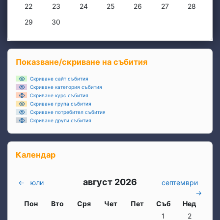
Няма събития, понеделник, 22 юни
Няма събития, вторник, 23 юни
Няма събития, сряда, 24 юни
Няма събития, четвъртък, 25 юни
Няма събития, петък, 26 
Няма събития, съб
Няма съби
22
23
24
25
26
27
28
Няма събития, понеделник, 29 юни
Няма събития, вторник, 30 юни
29
30
Блокове
Прескочи Показване/скриване на събития
Показване/скриване на събития
Скриване сайт събития
Скриване категория събития
Скриване курс събития
Скриване група събития
Скриване потребител събития
Скриване други събития
Прескочи Календар
Календар
август 2026
←
юли
септември
→
Понеделник
вторник
Сряда
четвъртък
петък
събота
неделя
Пон
Вто
Сря
Чет
Пет
Съб
Нед
Няма събития, събо
Няма събит
1
2