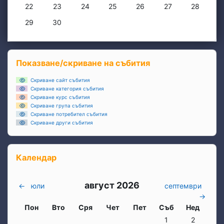
Няма събития, понеделник, 22 юни
Няма събития, вторник, 23 юни
Няма събития, сряда, 24 юни
Няма събития, четвъртък, 25 юни
Няма събития, петък, 26 
Няма събития, съб
Няма съби
22
23
24
25
26
27
28
Няма събития, понеделник, 29 юни
Няма събития, вторник, 30 юни
29
30
Блокове
Прескочи Показване/скриване на събития
Показване/скриване на събития
Скриване сайт събития
Скриване категория събития
Скриване курс събития
Скриване група събития
Скриване потребител събития
Скриване други събития
Прескочи Календар
Календар
август 2026
←
юли
септември
→
Понеделник
вторник
Сряда
четвъртък
петък
събота
неделя
Пон
Вто
Сря
Чет
Пет
Съб
Нед
Няма събития, събо
Няма събит
1
2