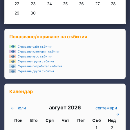
Няма събития, понеделник, 22 юни
Няма събития, вторник, 23 юни
Няма събития, сряда, 24 юни
Няма събития, четвъртък, 25 юни
Няма събития, петък, 26 
Няма събития, съб
Няма съби
22
23
24
25
26
27
28
Няма събития, понеделник, 29 юни
Няма събития, вторник, 30 юни
29
30
Блокове
Прескочи Показване/скриване на събития
Показване/скриване на събития
Скриване сайт събития
Скриване категория събития
Скриване курс събития
Скриване група събития
Скриване потребител събития
Скриване други събития
Прескочи Календар
Календар
август 2026
←
юли
септември
→
Понеделник
вторник
Сряда
четвъртък
петък
събота
неделя
Пон
Вто
Сря
Чет
Пет
Съб
Нед
Няма събития, събо
Няма събит
1
2