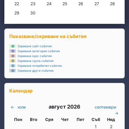
Няма събития, понеделник, 22 юни
Няма събития, вторник, 23 юни
Няма събития, сряда, 24 юни
Няма събития, четвъртък, 25 юни
Няма събития, петък, 26 
Няма събития, съб
Няма съби
22
23
24
25
26
27
28
Няма събития, понеделник, 29 юни
Няма събития, вторник, 30 юни
29
30
Блокове
Прескочи Показване/скриване на събития
Показване/скриване на събития
Скриване сайт събития
Скриване категория събития
Скриване курс събития
Скриване група събития
Скриване потребител събития
Скриване други събития
Прескочи Календар
Календар
август 2026
←
юли
септември
→
Понеделник
вторник
Сряда
четвъртък
петък
събота
неделя
Пон
Вто
Сря
Чет
Пет
Съб
Нед
Няма събития, събо
Няма събит
1
2