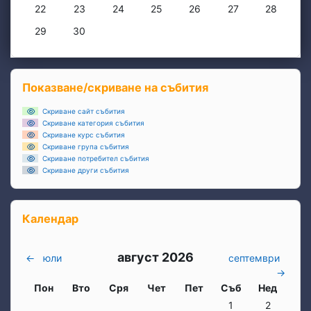
Няма събития, понеделник, 22 юни
Няма събития, вторник, 23 юни
Няма събития, сряда, 24 юни
Няма събития, четвъртък, 25 юни
Няма събития, петък, 26 
Няма събития, съб
Няма съби
22
23
24
25
26
27
28
Няма събития, понеделник, 29 юни
Няма събития, вторник, 30 юни
29
30
Блокове
Прескочи Показване/скриване на събития
Показване/скриване на събития
Скриване сайт събития
Скриване категория събития
Скриване курс събития
Скриване група събития
Скриване потребител събития
Скриване други събития
Прескочи Календар
Календар
август 2026
←
юли
септември
→
Понеделник
вторник
Сряда
четвъртък
петък
събота
неделя
Пон
Вто
Сря
Чет
Пет
Съб
Нед
Няма събития, събо
Няма събит
1
2