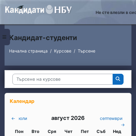
Прескочи на основното съдържание
Не сте влезли в си
Кандидат-студенти
Страничен панел
Начална страница
Курсове
Търсене
Търсене на курсове
Търсене
Блокове
Прескочи Календар
Календар
август 2026
←
юли
септември
→
Понеделник
вторник
Сряда
четвъртък
петък
събота
неделя
Пон
Вто
Сря
Чет
Пет
Съб
Нед