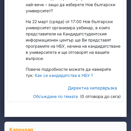
най-вече – защо да изберете Нов български
университет?
На 22 март (сряда) от 17:00 Нов български
университет организира уебинар, в които
представители на Кандидатстудентския
информационен център ще Ви представят
програмите на НБУ, начина на кандидатстване
в университета и ще отговорят на вашите
въпроси.
Повече подробности можете да намерите
тук:
Как се кандидатства в НБУ ?
Директна хипервръзка
Обсъждане по темата
(0 отговора до сега)
Блокове
Прескочи Календар
Календар