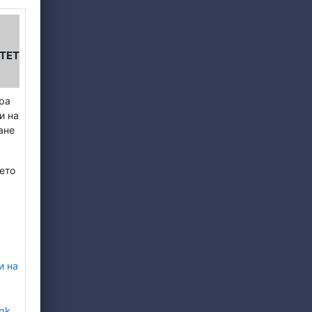
ТЕТ
ира
и на
ане
ето
и на
nk