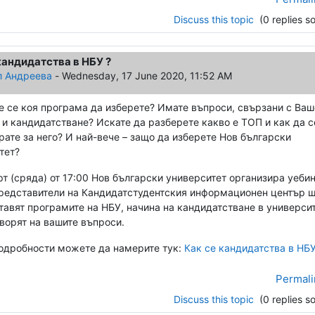
Discuss this topic
(0 replies so
кандидатства в НБУ ?
л Андреева
-
Wednesday, 17 June 2020, 11:52 AM
е се коя програма да изберете? Имате въпроси, свързани с Ваш
 и кандидатстване? Искате да разберете какво е ТОП и как да с
рате за него? И най-вече – защо да изберете Нов български
тет?
рт (сряда) от 17:00 Нов български университет организира уеби
представители на Кандидатстудентския информационен център 
тавят програмите на НБУ, начина на кандидатстване в универси
оворят на вашите въпроси.
одробности можете да намерите тук:
Как се кандидатства в НБ
Permali
Discuss this topic
(0 replies so