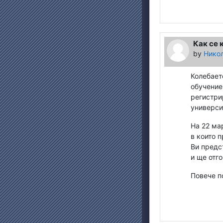
Как се 
by
Нико
Колебает
обучение
регистри
универси
На 22 ма
в които 
Ви предс
и ще отг
Повече п