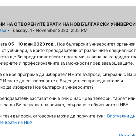
НИ НА ОТВОРЕНИТЕ ВРАТИ НА НОВ БЪЛГАРСКИ УНИВЕРСИ
ева
-
Tuesday, 17 November 2020, 2:05 PM
ата
05 - 10 юни
2023
год.
, Нов български университет организ
 от уебинари, в които преподаватели от различните специалност
тета ще Ви представят своите програми, начина на кандидатств
ариерните и професионалните възможности пред завършващите.
е се коя програма да изберете? Имате въпроси, свързани с Ваш
? Искате да се запознаете с бъдещите си преподаватели и
но да изберете Нов български университет?
реподаватели застават очи в очи с Вас чрез телефон, таблет или
, за да Ви разкажат за всичко, свързано с обучението в НБУ.
и тези въпроси, отговорите може да получите тук:
Виртуални дн
те врати на НБУ
Permali