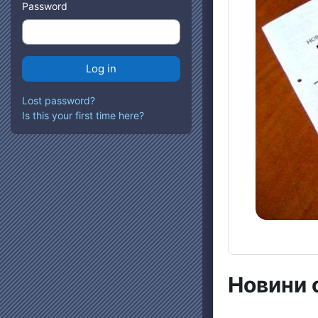
Password
Lost password?
Is this your first time here?
Новини 