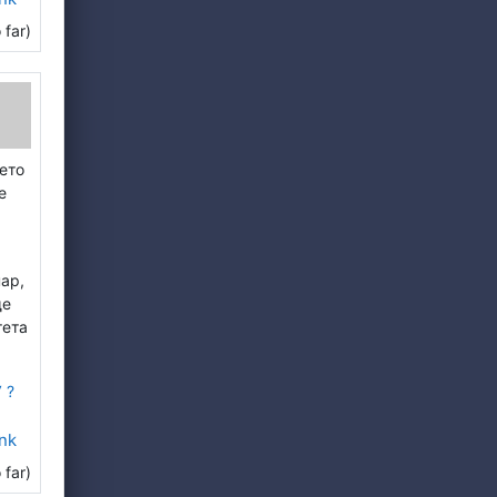
 far)
ето
е
нар,
ще
тета
У ?
nk
 far)