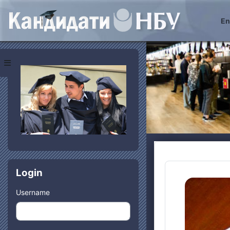
Skip to main content
Eng
Blocks
Side panel
Skip Login
Login
Username