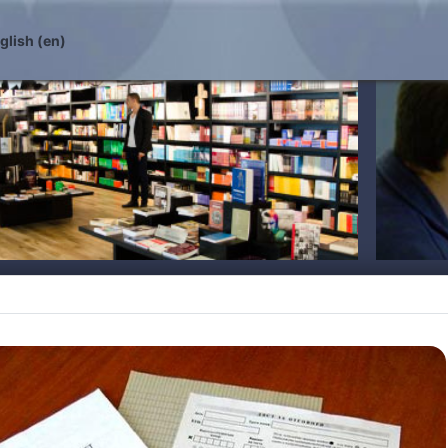
lish ‎(en)‎