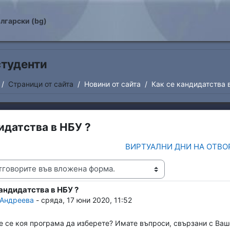
о съдържание
лгарски ‎(bg)‎
туденти
Страници от сайта
Новини от сайта
Как се кандидатства 
идатства в НБУ ?
ВИРТУАЛНИ ДНИ НА ОТВО
не
андидатства в НБУ ?
 replies: 0
 Андреева
-
сряда, 17 юни 2020, 11:52
е се коя програма да изберете? Имате въпроси, свързани с Ваш