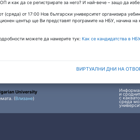
ТОП и как да се регистрирате за него? И най-вече – защо да изб
рт (сряда) от 17:00 Нов български университет организира уеби
ионен център ще Ви представят програмите на НБУ, начина на к
одробности можете да намерите тук:
Как се кандидатства в НБ
т
ВИРТУАЛНИ ДНИ НА ОТВО
т
Информац
т
garian University
и сроднит
с каквато
мата. (
Влизане
)
среда мо
университ