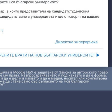
ерете Нов български университет?
нар, в които представители на Кандидатстудентския
андидатстване в университета и ще отговорят на вашите
У ?
Директна хипервръзка
РЕНИТЕ ВРАТИ НА НОВ БЪЛГАРСКИ УНИВЕРСИТЕТ ▶︎
ията в Moodle НБУ е защитена от Закона за авторското право
е му права. Разпространяването й под каквато и да е форма,
 и да е цел и в каквато и да е медия, носител или компютърна
же да стане само със съгласието на Нов български
ет.