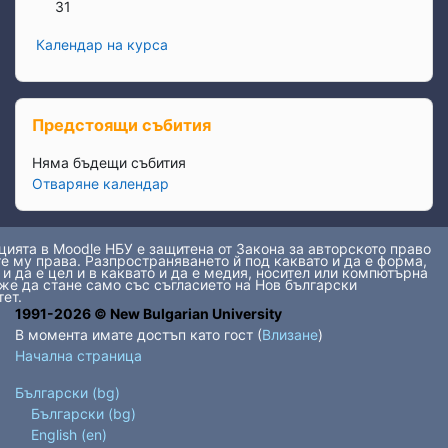
Няма събития, понеделник, 31 август
31
Календар на курса
Прескочи Предстоящи събития
Предстоящи събития
Няма бъдещи събития
Отваряне календар
ията в Moodle НБУ е защитена от Закона за авторското право
е му права. Разпространяването й под каквато и да е форма,
 и да е цел и в каквато и да е медия, носител или компютърна
же да стане само със съгласието на Нов български
ет.
1991-2026 © New Bulgarian University
В момента имате достъп като гост (
Влизане
)
Начална страница
Български ‎(bg)‎
Български ‎(bg)‎
English ‎(en)‎