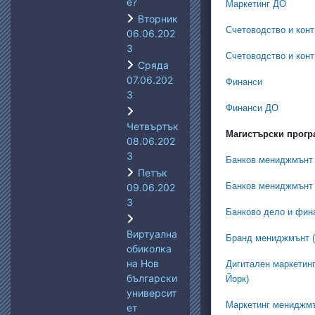
е?
Маркетинг ДО
Вторник
Счетоводство и конт
06.06.202
3
Счетоводство и кон
Сряда
07.06.202
Финанси
3
Финанси ДО
Четвъртък
Магистърски прогр
08.06.202
3
Банков мениджмънт
Петък
Банков мениджмънт
09.06.202
3
Банково дело и фина
Виртуална
Бранд мениджмънт (н
обиколка
на Нов
Дигитален маркетинг
български
Йорк)
университ
Маркетинг мениджм
ет