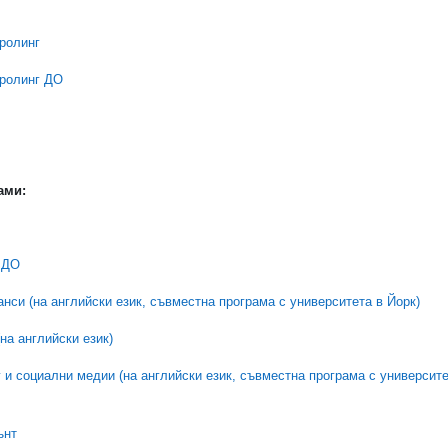
ролинг
тролинг ДО
ами:
 ДО
нси (на английски език, съвместна програма с университета в Йорк)
а английски език)
 и социални медии (на английски език, съвместна програма с университе
ънт