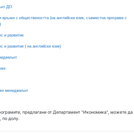
ънт ДО
и връзки с обществеността (на английски език, съвместна програма с
)
с и развитие
 и развитие ( на английски език)
ениджмънт
инг
ден мениджмънт
рограмите, предлагани от Департамент "Икономика", можете да
, по долу.