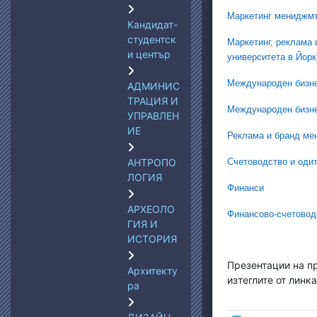
Маркетинг мениджм
Кандидат-
студентск
Маркетинг, реклама 
и център
университета в Йорк
Международен бизне
АДМИНИС
ТРАЦИЯ И
Международен бизнес
УПРАВЛЕН
ИЕ
Реклама и бранд м
АНТРОПО
Счетоводство и одит
ЛОГИЯ
Финанси
АРХЕОЛО
Финансово-счетово
ГИЯ И
ИСТОРИЯ
Презентации на п
Архитекту
изтеглите от линка
ра