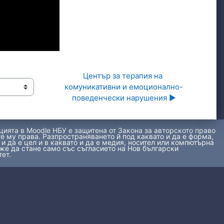
Център за терапия на 
комуникативни и емоционално-
поведенчески нарушения ▶︎
ията в Moodle НБУ е защитена от Закона за авторското право
е му права. Разпространяването й под каквато и да е форма,
 и да е цел и в каквато и да е медия, носител или компютърна
же да стане само със съгласието на Нов български
ет.