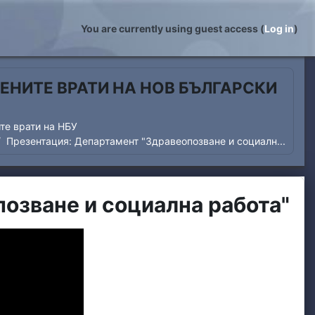
You are currently using guest access (
Log in
)
ЕНИТЕ ВРАТИ НА НОВ БЪЛГАРСКИ
те врати на НБУ
Презентация: Департамент "Здравеопозване и социалн...
озване и социална работа"