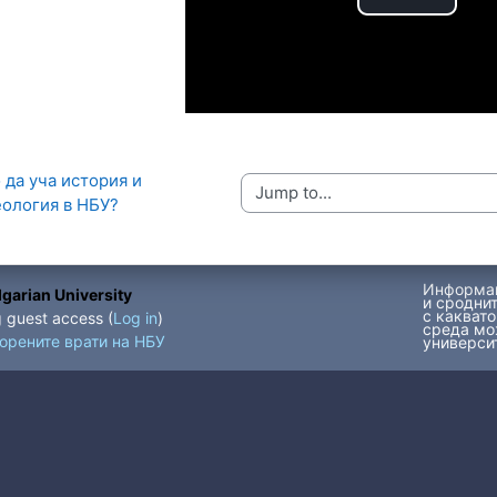
P
l
a
y
 да уча история и 
Jump to...
еология в НБУ?
V
i
Информац
garian University
и сроднит
d
с каквато
g guest access (
Log in
)
среда мо
ворените врати на НБУ
университ
e
o