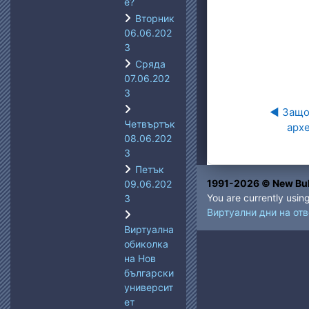
е?
Вторник
06.06.202
3
Сряда
07.06.202
3
◀︎ Защо
Четвъртък
арх
08.06.202
3
Петък
1991-2026 © New Bul
09.06.202
You are currently usin
3
Виртуални дни на от
Виртуална
обиколка
на Нов
български
университ
ет