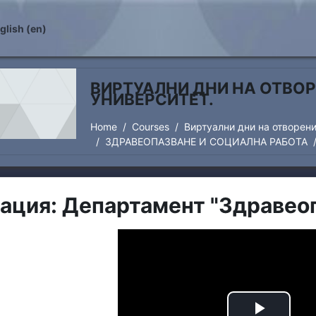
lish ‎(en)‎
ВИРТУАЛНИ ДНИ НА ОТВОР
УНИВЕРСИТЕТ.
Home
Courses
Виртуални дни на отворени
ЗДРАВЕОПАЗВАНЕ И СОЦИАЛНА РАБОТА
ация: Департамент "Здравеоп
irements