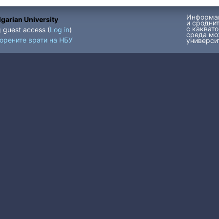
Информац
garian University
и сроднит
с каквато
g guest access (
Log in
)
среда мо
ворените врати на НБУ
университ