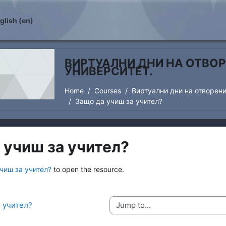
lish ‎(en)‎
ВИРТУАЛНИ ДНИ НА ОТВОР
УНИВЕРСИТЕТ.
Home
Courses
Виртуални дни на отворени
Защо да учиш за учител?
 учиш за учител?
irements
чиш за учител?
to open the resource.
и учител?
Jump to...