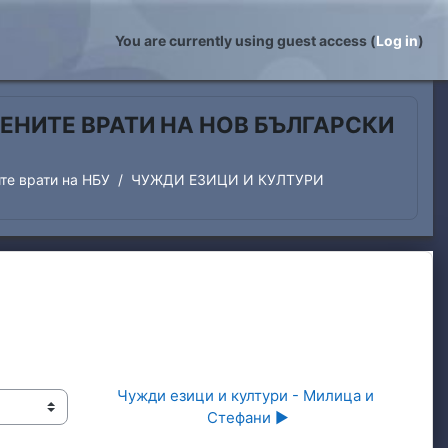
You are currently using guest access (
Log in
)
ЕНИТЕ ВРАТИ НА НОВ БЪЛГАРСКИ
те врати на НБУ
ЧУЖДИ ЕЗИЦИ И КУЛТУРИ
Чужди езици и култури - Милица и 
Стефани ▶︎