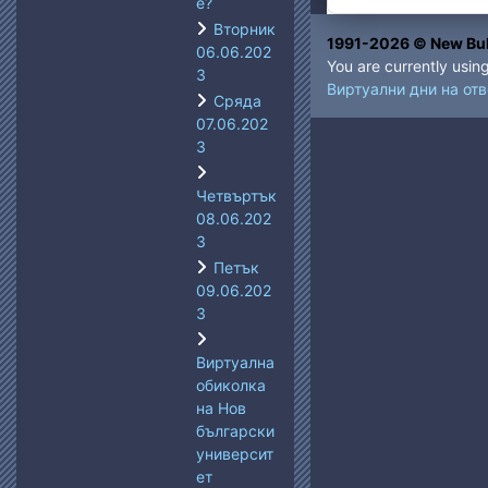
е?
Вторник
1991-2026 © New Bul
06.06.202
You are currently usin
3
Виртуални дни на от
Сряда
07.06.202
3
Четвъртък
08.06.202
3
Петък
09.06.202
3
Виртуална
обиколка
на Нов
български
университ
ет