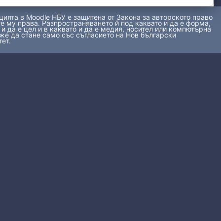
ията в Moodle НБУ е защитена от Закона за авторското право
е му права. Разпространяването й под каквато и да е форма,
 и да е цел и в каквато и да е медия, носител или компютърна
же да стане само със съгласието на Нов български
ет.