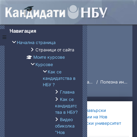
Прескочи на основното съдържание
Блокове
Прескочи Навигация
Навигация
Страничен панел
Начална страница
Страници от сайта
Моите курсове
Курсове
Полезна информация
Как се
кандидатства в
Начална страница
Курсове
Как се кандидатства в НБУ ?
Полезна информация
НБУ ?
Главна
Как се
кандидатс
Схема на раздела
←
Видео обиколка "Нов
→
Бакалавърски
тва в НБУ?
български университет -
програми на Нов
Видео
твоето място!"
български университет
обиколка
"Нов