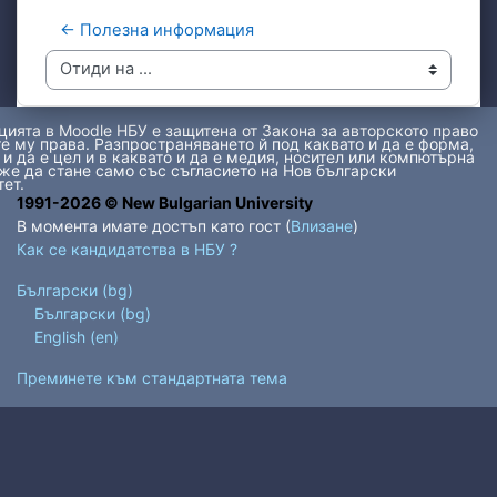
← Полезна информация 
Отиди на ...
ията в Moodle НБУ е защитена от Закона за авторското право
е му права. Разпространяването й под каквато и да е форма,
 и да е цел и в каквато и да е медия, носител или компютърна
же да стане само със съгласието на Нов български
ет.
1991-2026 © New Bulgarian University
В момента имате достъп като гост (
Влизане
)
Как се кандидатства в НБУ ?
Български ‎(bg)‎
Български ‎(bg)‎
English ‎(en)‎
Преминете към стандартната тема