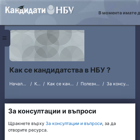
Прескочи на основното съдържание
В момента имате д
Страничен панел
Как се кандидатства в НБУ ?
Начална страница
Курсове
Как се кандидатства в НБУ ?
Полезна информация
За консултации и въпроси
За консултации и въпроси
Изисквания за завършване
Щракнете върху
За консултации и въпроси
, за да
отворите ресурса.